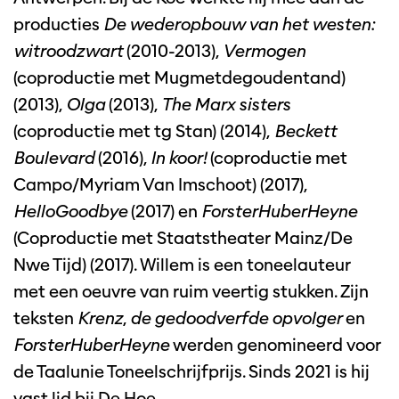
producties
De wederopbouw van het westen:
witroodzwart
(2010-2013),
Vermogen
(coproductie met Mugmetdegoudentand)
(2013),
Olga
(2013),
The Marx sisters
(coproductie met tg Stan) (2014),
Beckett
Boulevard
(2016),
In koor!
(coproductie met
Campo/Myriam Van Imschoot) (2017),
HelloGoodbye
(2017) en
ForsterHuberHeyne
(Coproductie met Staatstheater Mainz/De
Nwe Tijd) (2017). Willem is een toneelauteur
met een oeuvre van ruim veertig stukken. Zijn
teksten
Krenz
,
de gedoodverfde opvolger
en
ForsterHuberHeyne
werden genomineerd voor
de Taalunie Toneelschrijfprijs. Sinds 2021 is hij
vast lid bij De Hoe.