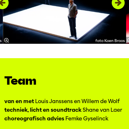
s
foto Koen Broos
Team
van en met
Louis Janssens en Willem de Wolf
techniek, licht en soundtrack
Shane van Laer
choreografisch advies
Femke Gyselinck