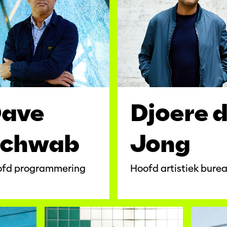
ave
Djoere 
chwab
Jong
fd programmering
Hoofd artistiek bure