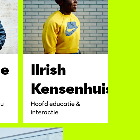
de
Ilrish
Kensenhuis
au
Hoofd educatie &
interactie