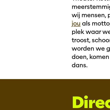
meerstemmig 
wij mensen, 
jou
als motto
plek waar we
troost, scho
worden we ge
doen, komen 
dans.
Dire