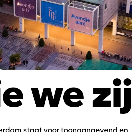
e we zi
terdam staat voor toonaangevend en