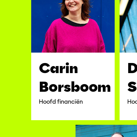
D
Carin
S
Borsboom
Hoo
Hoofd financiën