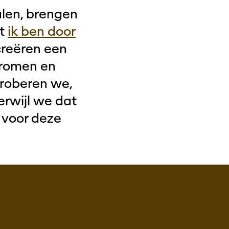
alen, brengen
et
ik ben door
creëren een
dromen en
proberen we,
rwijl we dat
 voor deze