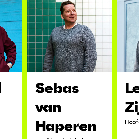
L
l
Sebas
Zi
van
Haperen
Hoofd