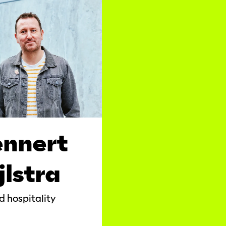
ennert
jlstra
 hospitality