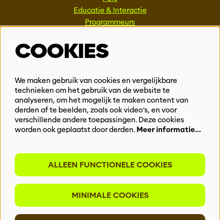
Educatie & Interactie
Programmeurs
Techniek
COOKIES
MEER INFO
Steun ons
We maken gebruik van cookies en vergelijkbare
Vacatures
technieken om het gebruik van de website te
analyseren, om het mogelijk te maken content van
Events & Partnerships
derden af te beelden, zoals ook video’s, en voor
Contact
verschillende andere toepassingen. Deze cookies
worden ook geplaatst door derden.
Meer informatie…
Privacy
BLIJF OP DE HOOGTE
ALLEEN FUNCTIONELE COOKIES
MINIMALE COOKIES
Meld je aan voor onze nieuwsbrief