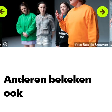
r
foto Bas de Brouwer
Anderen bekeken
ook