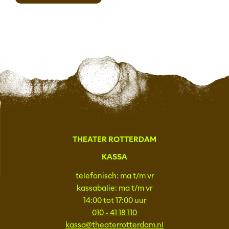
THEATER ROTTERDAM
KASSA
telefonisch: ma t/m vr
kassabalie: ma t/m vr
14:00 tot 17:00 uur
010 - 41 18 110
kassa@theaterrotterdam.nl