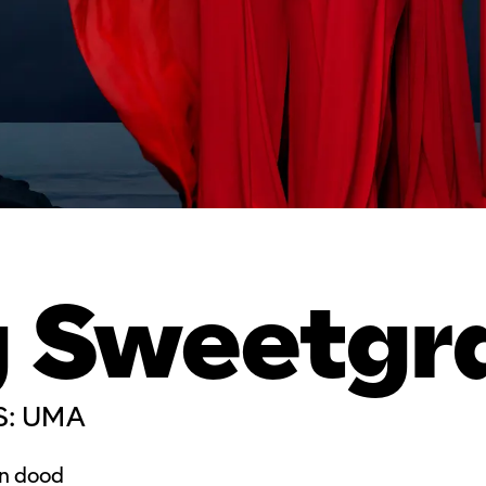
g Sweetgr
: UMA
en dood