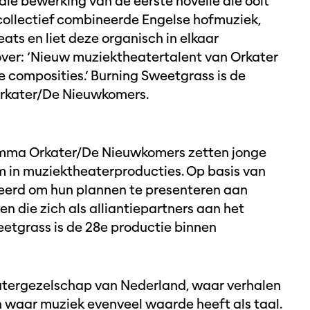
cale bewerking van de eerste novelle die ooit
collectief combineerde Engelse hofmuziek,
ts en liet deze organisch in elkaar
rover: ‘Nieuw muziektheatertalent van Orkater
 composities.’ Burning Sweetgrass is de
Orkater/De Nieuwkomers.
amma Orkater/De Nieuwkomers zetten jonge
m in muziektheaterproducties. Op basis van
eerd om hun plannen te presenteren aan
 die zich als alliantiepartners aan het
etgrass is de 28e productie binnen
heatergezelschap van Nederland, waar verhalen
en waar muziek evenveel waarde heeft als taal.