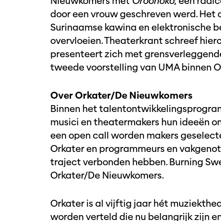
Nieuwkomers met
Oroonoko
; een radi
door een vrouw geschreven werd. Het 
Surinaamse kawina en elektronische bea
overvloeien. Theaterkrant schreef hie
presenteert zich met grensverleggende
tweede voorstelling van UMA binnen 
Over Orkater/De Nieuwkomers
Binnen het talentontwikkelingsprogr
musici en theatermakers hun ideeën o
een open call worden makers geselect
Orkater en programmeurs en vakgenoten
traject verbonden hebben. Burning Swe
Orkater/De Nieuwkomers.
Orkater is al vijftig jaar hét muziekt
worden verteld die nu belangrijk zijn 