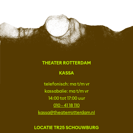
THEATER ROTTERDAM
KASSA
telefonisch: ma t/m vr
kassabalie: ma t/m vr
14:00 tot 17:00 uur
010 - 41 18 110
kassa@theaterrotterdam.nl
LOCATIE TR25 SCHOUWBURG