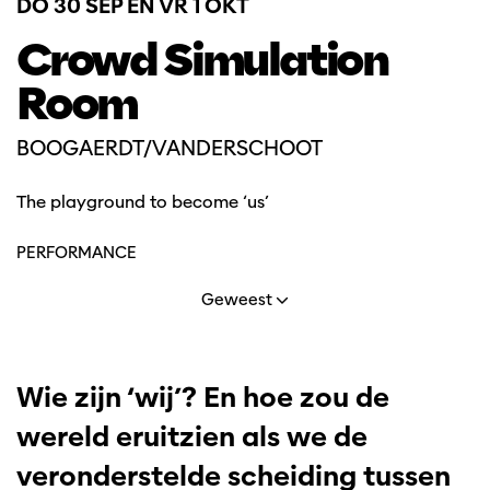
DO 30 SEP
EN
VR 1 OKT
Crowd Simulation
Room
BOOGAERDT/VANDERSCHOOT
The playground to become ‘us’
PERFORMANCE
Geweest
Wie zijn ‘wij’? En hoe zou de
wereld eruitzien als we de
veronderstelde scheiding tussen