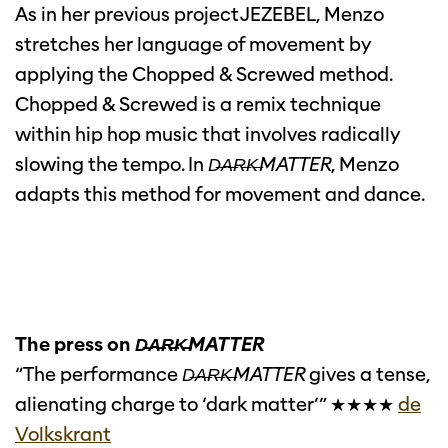
As in her previous project JEZEBEL, Menzo
stretches her language of movement by
applying the Chopped & Screwed method.
Chopped & Screwed is a remix technique
within hip hop music that involves radically
slowing the tempo. In
D̶A̶R̶K̶MATTER
, Menzo
adapts this method for movement and dance.
The press on
D̶A̶R̶K̶MATTER
“The performance
D̶A̶R̶K̶MATTER
gives a tense,
alienating charge to ‘dark matter’” ★★★★
de
Volkskrant