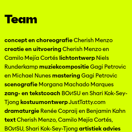
Team
concept en choreografie
Cherish Menzo
creatie en uitvoering
Cherish Menzo en
Camilo Mejía Cortés
lichtontwerp
Niels
Runderkamp
muziekcompositie
Gagi Petrovic
en Michael Nunes
mastering
Gagi Petrovic
scenografie
Morgana Machado Marques
zang- en tekstcoach
BOИSU en Shari Kok-Sey-
Tjong
kostuumontwerp
JustTatty.com
dramaturgie
Renée Copraij en Benjamin Kahn
text
Cherish Menzo, Camilo Mejía Cortés,
BOИSU, Shari Kok-Sey-Tjong
artistiek advies