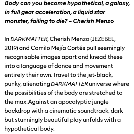
Body can you become hypothetical, a galaxy,
in full gear acceleration, a liquid star
monster, failing to die? – Cherish Menzo
In
D̶A̶R̶K̶MATTER
, Cherish Menzo (JEZEBEL,
2019) and Camilo Mejía Cortés pull seemingly
recognisable images apart and knead these
into a language of dance and movement
entirely their own. Travel to the jet-black,
punky, alienating
D̶A̶R̶K̶MATTER
universe where
the possibilities of the body are stretched to
the max. Against an apocalyptic jungle
backdrop with a cinematic soundtrack, dark
but stunningly beautiful play unfolds with a
hypothetical body.