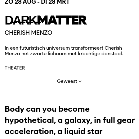
ZO 28 AUG
-
DI 28 MRT
D̶A̶R̶K̶MATTER
CHERISH MENZO
In een futuristisch universum transformeert Cherish
Menzo het zwarte lichaam met krachtige danstaal.
THEATER
Geweest
Body can you become
hypothetical, a galaxy, in full gear
acceleration, a liquid star