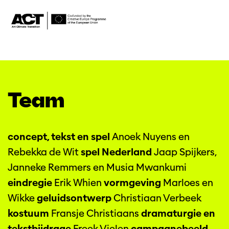
Team
concept, tekst en spel
Anoek Nuyens en
Rebekka de Wit
spel Nederland
Jaap Spijkers,
Janneke Remmers en Musia Mwankumi
eindregie
Erik Whien
vormgeving
Marloes en
Wikke
geluidsontwerp
Christiaan Verbeek
kostuum
Fransje Christiaans
dramaturgie en
tekstbijdrage
Freek Vielen
campagnebeeld