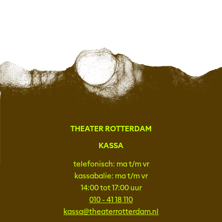
THEATER ROTTERDAM
KASSA
telefonisch: ma t/m vr
kassabalie: ma t/m vr
14:00 tot 17:00 uur
010 - 41 18 110
kassa@theaterrotterdam.nl