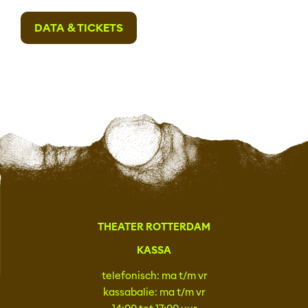
DATA & TICKETS
THEATER ROTTERDAM
KASSA
telefonisch: ma t/m vr
kassabalie: ma t/m vr