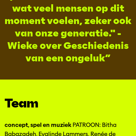
wat veel mensen op dit
moment voelen, zeker ook
van onze generatie." -
Wieke over Geschiedenis
van een ongeluk
Team
concept, spel en muziek
PATROON:
Bitha
Babazadeh, Evalinde Lammers, Renée de