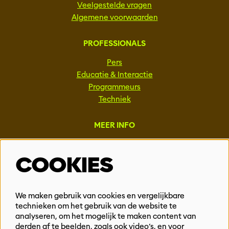
Veelgestelde vragen
Algemene voorwaarden
PROFESSIONALS
Pers
Educatie & Interactie
Programmeurs
Techniek
MEER INFO
Steun ons
COOKIES
Vacatures
Events & Partnerships
Contact
We maken gebruik van cookies en vergelijkbare
Privacy
technieken om het gebruik van de website te
analyseren, om het mogelijk te maken content van
derden af te beelden, zoals ook video’s, en voor