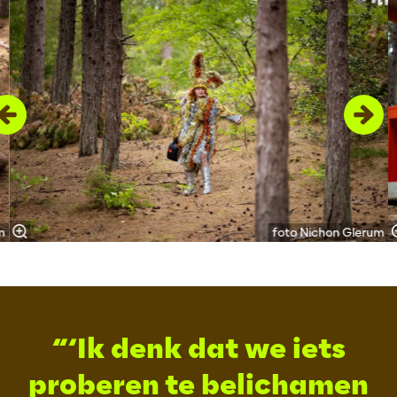
m
foto Nichon Glerum
‘Ik denk dat we iets
proberen te belichamen