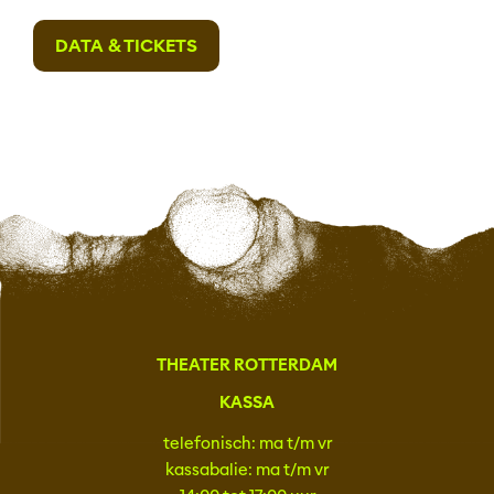
DATA & TICKETS
THEATER ROTTERDAM
KASSA
telefonisch: ma t/m vr
kassabalie: ma t/m vr