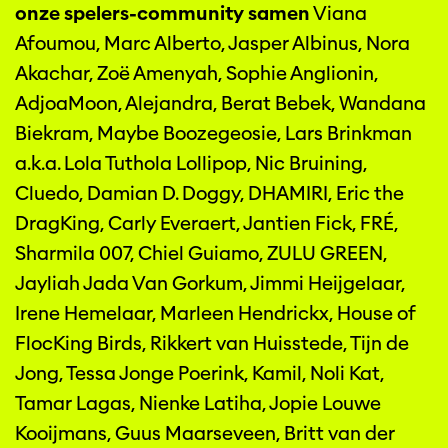
onze spelers-community samen
Viana
Afoumou, Marc Alberto, Jasper Albinus, Nora
Akachar, Zoë Amenyah, Sophie Anglionin,
AdjoaMoon, Alejandra, Berat Bebek, Wandana
Biekram, Maybe Boozegeosie, Lars Brinkman
a.k.a. Lola Tuthola Lollipop, Nic Bruining,
Cluedo, Damian D. Doggy, DHAMIRI, Eric the
DragKing, Carly Everaert, Jantien Fick, FRÉ,
Sharmila 007, Chiel Guiamo, ZULU GREEN,
Jayliah Jada Van Gorkum, Jimmi Heijgelaar,
Irene Hemelaar, Marleen Hendrickx, House of
FlocKing Birds, Rikkert van Huisstede, Tijn de
Jong, Tessa Jonge Poerink, Kamil, Noli Kat,
Tamar Lagas, Nienke Latiha, Jopie Louwe
Kooijmans, Guus Maarseveen, Britt van der