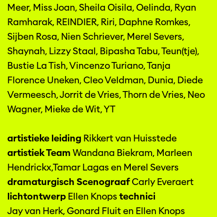
Meer, Miss Joan, Sheila Oisila, Oelinda, Ryan
Ramharak, REINDIER, Riri, Daphne Romkes,
Sijben Rosa, Nien Schriever, Merel Severs,
Shaynah, Lizzy Staal, Bipasha Tabu, Teun(tje),
Bustie La Tish, Vincenzo Turiano, Tanja
Florence Uneken, Cleo Veldman, Dunia, Diede
Vermeesch, Jorrit de Vries, Thorn de Vries, Neo
Wagner, Mieke de Wit, YT
artistieke leiding
Rikkert van Huisstede
artistiek Team
Wandana Biekram, Marleen
Hendrickx,Tamar Lagas en Merel Severs
dramaturgisch Scenograaf
Carly Everaert
lichtontwerp
Ellen Knops
technici
Jay van Herk, Gonard Fluit en Ellen Knops