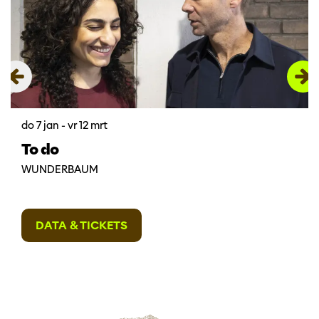
do 7 jan
-
vr 12 mrt
To do
WUNDERBAUM
DATA & TICKETS