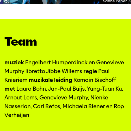
r
Sanne Peper
Team
muziek
Engelbert Humperdinck en Genevieve
Murphy libretto Jibbe Willems
regie
Paul
Knieriem
muzikale leiding
Romain Bischoff
met
Laura Bohn, Jan-Paul Buijs, Yung-Tuan Ku,
Arnout Lems, Genevieve Murphy, Nienke
Nasserian, Carl Refos, Michaela Riener en Rop
Verheijen