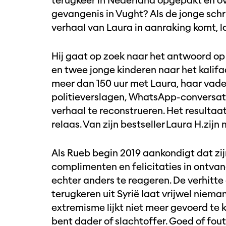
terugkeer in Nederland opgepakt en o
gevangenis in Vught? Als de jonge schr
verhaal van Laura in aanraking komt, l
Hij gaat op zoek naar het antwoord op
en twee jonge kinderen naar het kalifaa
meer dan 150 uur met Laura, haar vader
politieverslagen, WhatsApp-conversati
verhaal te reconstrueren. Het resultaa
relaas. Van zijn bestseller Laura H. zi
Als Rueb begin 2019 aankondigt dat zij
complimenten en felicitaties in ontvangs
echter anders te reageren. De verhitte
terugkeren uit Syrië laat vrijwel niem
extremisme lijkt niet meer gevoerd te
bent dader of slachtoffer. Goed of fout