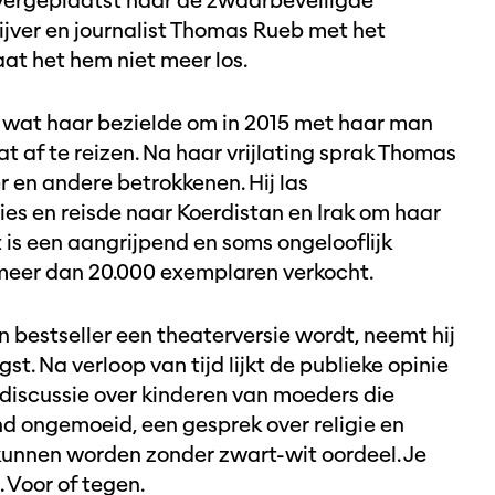
vergeplaatst naar de zwaarbeveiligde
ijver en journalist Thomas Rueb met het
aat het hem niet meer los.
 wat haar bezielde om in 2015 met haar man
t af te reizen. Na haar vrijlating sprak Thomas
 en andere betrokkenen. Hij las
es en reisde naar Koerdistan en Irak om haar
t is een aangrijpend en soms ongelooflijk
jn meer dan 20.000 exemplaren verkocht.
n bestseller een theaterversie wordt, neemt hij
t. Na verloop van tijd lijkt de publieke opinie
 discussie over kinderen van moeders die
and ongemoeid, een gesprek over religie en
 kunnen worden zonder zwart-wit oordeel. Je
. Voor of tegen.