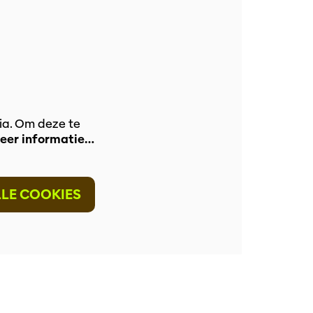
ia. Om deze te
eer informatie…
LLE COOKIES
nzoomen
Inzoom