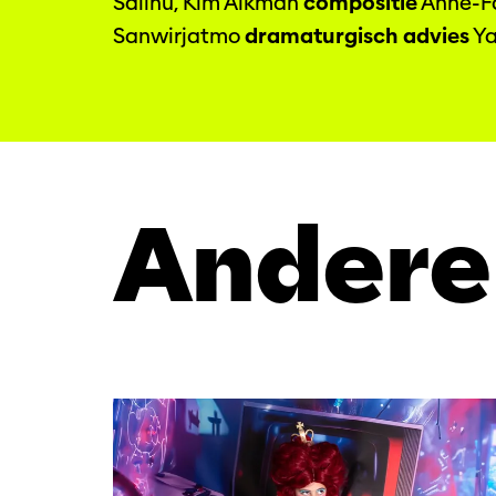
Salihu, Kim Aikman
compositie
Anne-Fa
Sanwirjatmo
dramaturgisch advies
Ya
Andere
Overslaan