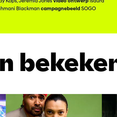
y Kops, Jeremia Jones
video ontwerp
Isaura
hmani Blackman
campagnebeeld
SOGO
n bekeke