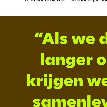
Als we 
langer 
krijgen w
samenlev