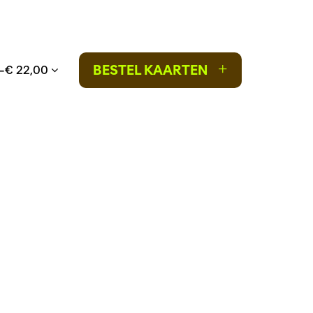
+
BESTEL KAARTEN
0–€ 22,00