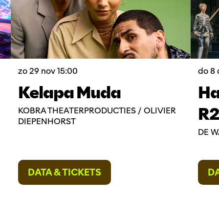
zo 29 nov
15:00
do 8
Kelapa Muda
Ha
R2
KOBRA THEATERPRODUCTIES / OLIVIER
DIEPENHORST
DE W
DATA & TICKETS
DA