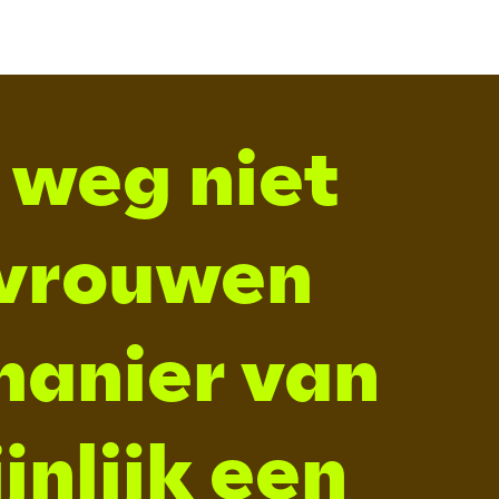
 weg niet
 vrouwen
manier van
nlijk een