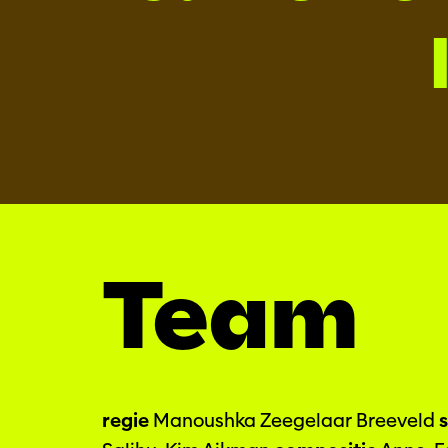
Team
regie
Manoushka Zeegelaar Breeveld