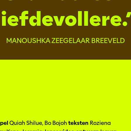
liefdevollere.
MANOUSHKA ZEEGELAAR BREEVELD
spel
Quiah Shilue, Bo Bojoh
teksten
Roziena