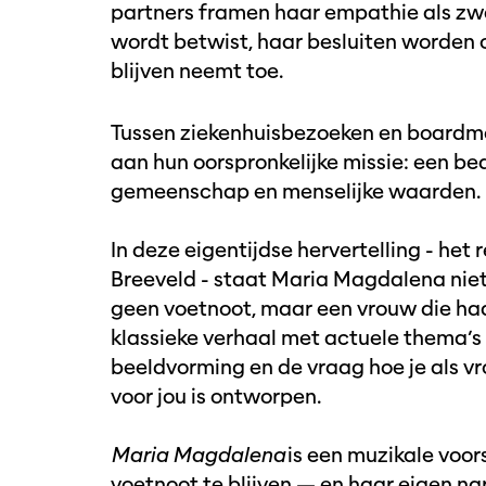
partners framen haar empathie als zwak
wordt betwist, haar besluiten worden o
blijven neemt toe.
Tussen ziekenhuisbezoeken en boardmee
aan hun oorspronkelijke missie: een be
gemeenschap en menselijke waarden
In deze eigentijdse hervertelling - h
Breeveld - staat Maria Magdalena niet 
geen voetnoot, maar een vrouw die haar
klassieke verhaal met actuele thema’s 
beeldvorming en de vraag hoe je als vr
voor jou is ontworpen.
Maria Magdalena
is een muzikale voor
voetnoot te blijven — en haar eigen na