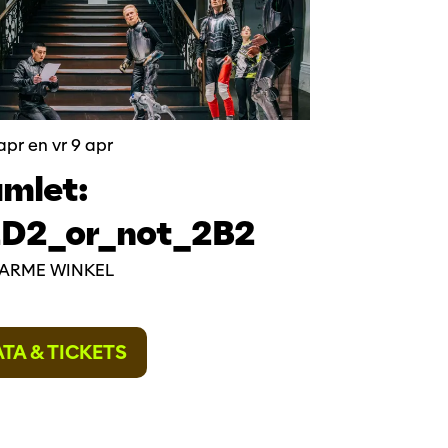
 apr
en
vr 9 apr
mlet:
D2_or_not_2B2
ARME WINKEL
TA & TICKETS