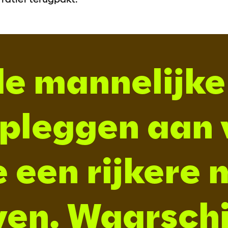
de mannelijke
opleggen aan
e een rijkere 
en. Waarschij