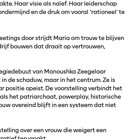
te. Haar visie als naïef. Haar leiderschap
ndermijnd en de druk om vooral ‘rationeel’ te
tings door strijdt Maria om trouw te blijven
drijf bouwen dat draait op vertrouwen,
.
et regiedebuut van Manoushka Zeegelaar
in de schaduw, maar in het centrum. Ze is
 positie opeist. De voorstelling verbindt het
als het patriarchaat, powerplay, historische
ouw overeind blijft in een systeem dat niet
stelling over een vrouw die weigert een
rratief terugpakt.