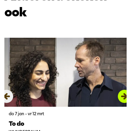
ook
Overslaan
do 7 jan
-
vr 12 mrt
To do