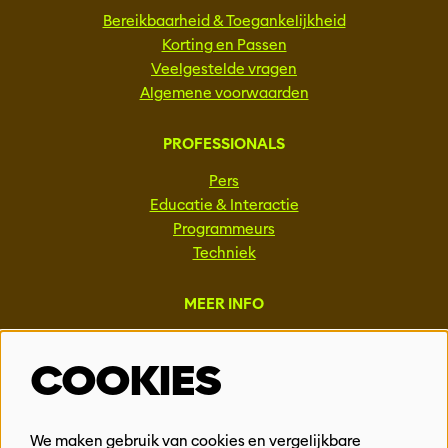
Bereikbaarheid & Toegankelijkheid
Korting en Passen
Veelgestelde vragen
Algemene voorwaarden
PROFESSIONALS
Pers
Educatie & Interactie
Programmeurs
Techniek
MEER INFO
Steun ons
COOKIES
Vacatures
Events & Partnerships
Contact
We maken gebruik van cookies en vergelijkbare