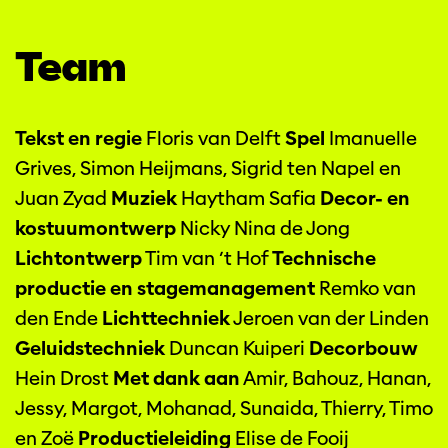
Team
Tekst en regie
Floris van Delft
Spel
Imanuelle
Grives, Simon Heijmans, Sigrid ten Napel en
Juan Zyad
Muziek
Haytham Safia
Decor- en
kostuumontwerp
Nicky Nina de Jong
Lichtontwerp
Tim van ’t Hof
Technische
productie en stagemanagement
Remko van
den Ende
Lichttechniek
Jeroen van der Linden
Geluidstechniek
Duncan Kuiperi
Decorbouw
Hein Drost
Met dank aan
Amir, Bahouz, Hanan,
Jessy, Margot, Mohanad, Sunaida, Thierry, Timo
en Zoë
Productieleiding
Elise de Fooij