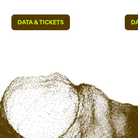
DATA & TICKETS
DA