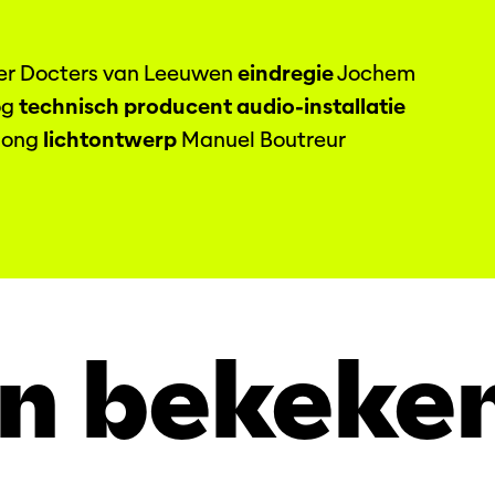
r Docters van Leeuwen
eindregie
Jochem
og
technisch producent audio-installatie
Jong
lichtontwerp
Manuel Boutreur
n bekeke