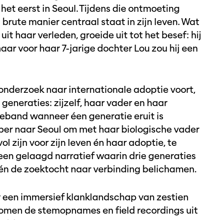
et eerst in Seoul. Tijdens die ontmoeting
brute manier centraal staat in zijn leven. Wat
t haar verleden, groeide uit tot het besef: hij
ar voor haar 7-jarige dochter Lou zou hij een
nderzoek naar internationale adoptie voort,
 generaties: zijzelf, haar vader en haar
ieband wanneer éen generatie eruit is
er naar Seoul om met haar biologische vader
ol zijn voor zijn leven én haar adoptie, te
 een gelaagd narratief waarin drie generaties
 én de zoektocht naar verbinding belichamen.
een immersief klanklandschap van zestien
 komen de stemopnames en field recordings uit