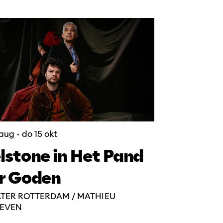
 aug
-
do 15 okt
lstone in Het Pand
r Goden
TER ROTTERDAM / MATHIEU
DEVEN