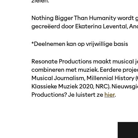
zielen.
Nothing Bigger Than Humanity wordt g
gecreëerd door Ekaterina Levental, An
*Deelnemen kan op vrijwillige basis
Resonate Productions maakt musical jo
combineren met muziek. Eerdere project
Musical Journalism, Millennial History (
Klassieke Muziek 2020, NRC). Nieuwsg
Productions? Je luistert ze
hier
.
foto Petra
foto Petra
Overslaan
Nieuwburg
Nieuwburg