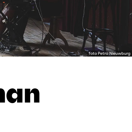
foto Petra Nieuwburg
han