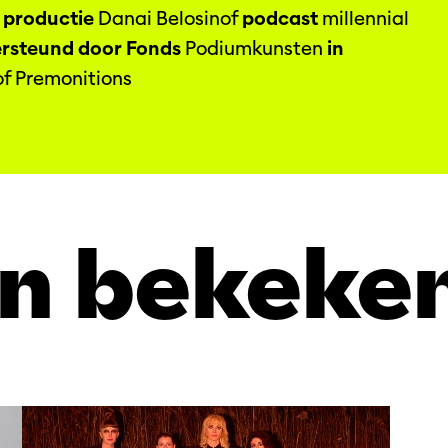
a
productie
Danai Belosinof
podcast
millennial
rsteund
door Fonds
Podiumkunsten
in
 of Premonitions
n bekeke