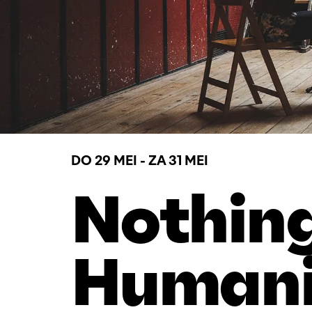
DO 29 MEI
-
ZA 31 MEI
Nothing
Humani