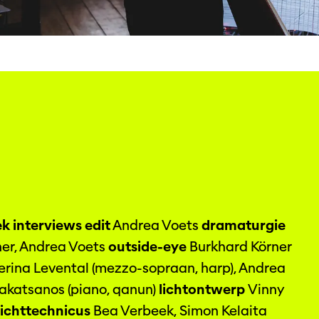
k interviews edit
Andrea Voets
dramaturgie
ner, Andrea Voets
outside-eye
Burkhard Körner
erina Levental (mezzo-sopraan, harp), Andrea
arakatsanos (piano, qanun)
lichtontwerp
Vinny
lichttechnicus
Bea Verbeek, Simon Kelaita