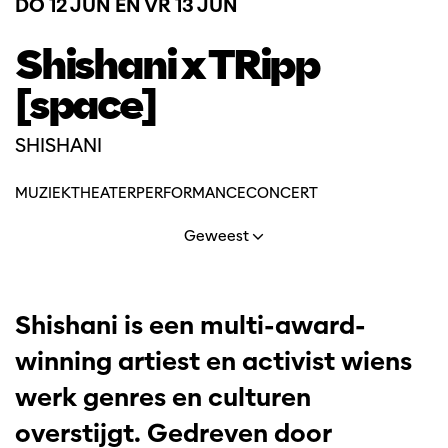
DO 12 JUN
EN
VR 13 JUN
Shishani x TRipp
[space]
SHISHANI
MUZIEKTHEATER
PERFORMANCE
CONCERT
Geweest
Shishani is een multi-award-
winning artiest en activist wiens
werk genres en culturen
overstijgt. Gedreven door