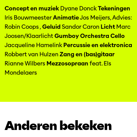
Concept en muziek
Dyane Donck
Tekeningen
Iris Bouwmeester
Animatie
Jos Meijers, Advies:
Robin Coops ,
Geluid
Sandor Caron
Licht
Marc
Joosen/Klaarlicht
Gumboy Orchestra
Cello
Jacqueline Hamelink
Percussie en elektronica
Robbert van Hulzen
Zang en (bas)gitaar
Rianne Wilbers
Mezzosopraan
feat. Els
Mondelaers
Anderen bekeken