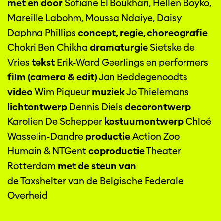
met en door
Sofiane El Boukhari, Hellen Boyko,
Mareille Labohm, Moussa Ndaiye, Daisy
Daphna Phillips
concept, regie, choreografie
Chokri Ben Chikha
dramaturgie
Sietske de
Vries
tekst
Erik-Ward Geerlings en performers
film (camera & edit)
Jan Beddegenoodts
video
Wim Piqueur
muziek
Jo Thielemans
lichtontwerp
Dennis Diels
decorontwerp
Karolien De Schepper
kostuumontwerp
Chloé
Wasselin-Dandre
productie
Action Zoo
Humain & NTGent
coproductie
Theater
Rotterdam
met de steun van
de Taxshelter van de Belgische Federale
Overheid