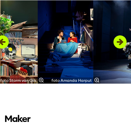
Overslaan
foto Storm van Gils
foto Amanda Harput
Maker