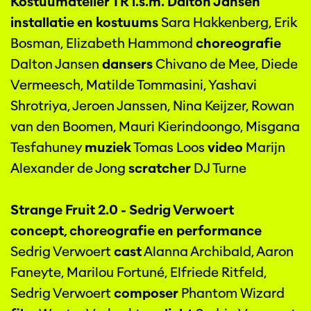
Kostuumatelier TR i.s.m. Dalton Jansen
installatie en kostuums
Sara Hakkenberg, Erik
Bosman, Elizabeth Hammond
choreografie
Dalton Jansen
dansers
Chivano de Mee, Diede
Vermeesch, Matilde Tommasini, Yashavi
Shrotriya, Jeroen Janssen, Nina Keijzer, Rowan
van den Boomen, Mauri Kierindoongo, Misgana
Tesfahuney
muziek
Tomas Loos
video
Marijn
Alexander de Jong
scratcher
DJ Turne
Strange Fruit 2.0 - Sedrig Verwoert
concept, choreografie en performance
Sedrig Verwoert
cast
Alanna Archibald, Aaron
Faneyte, Marilou Fortuné, Elfriede Ritfeld,
Sedrig Verwoert
composer
Phantom Wizard