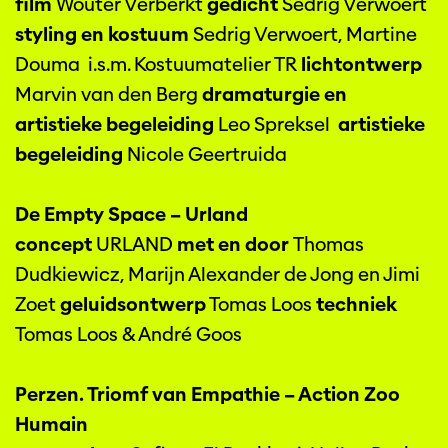
film
Wouter Verberkt
gedicht
Sedrig Verwoert
styling en kostuum
Sedrig Verwoert, Martine
Douma i.s.m. Kostuumatelier TR
lichtontwerp
Marvin van den Berg
dramaturgie en
artistieke begeleiding
Leo Spreksel
artistieke
begeleiding
Nicole Geertruida
De Empty Space – Urland
concept
URLAND
met en door
Thomas
Dudkiewicz, Marijn Alexander de Jong en Jimi
Zoet
geluidsontwerp
Tomas Loos
techniek
Tomas Loos & André Goos
Perzen. Triomf van Empathie – Action Zoo
Humain