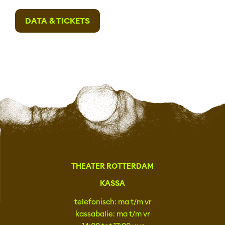
DATA & TICKETS
THEATER ROTTERDAM
KASSA
telefonisch: ma t/m vr
kassabalie: ma t/m vr