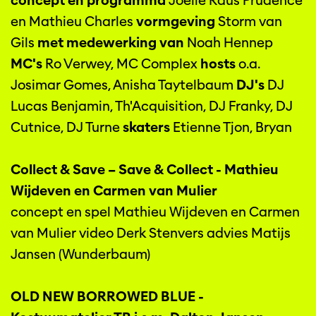
concept en programma
Joëlle Raus Prudence
en Mathieu Charles
vormgeving
Storm van
Gils
met medewerking van
Noah Hennep
MC's
Ro Verwey, MC Complex
hosts
o.a.
Josimar Gomes, Anisha Taytelbaum
DJ's
DJ
Lucas Benjamin, Th'Acquisition, DJ Franky, DJ
Cutnice, DJ Turne
skaters
Etienne Tjon, Bryan
Collect & Save – Save & Collect - Mathieu
Wijdeven en Carmen van Mulier
concept en spel Mathieu Wijdeven en Carmen
van Mulier video Derk Stenvers advies Matijs
Jansen (Wunderbaum)
OLD NEW BORROWED BLUE -