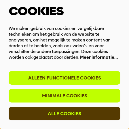
Veelgestelde vragen
COOKIES
Algemene voorwaarden
PROFESSIONALS
We maken gebruik van cookies en vergelijkbare
technieken om het gebruik van de website te
Pers
analyseren, om het mogelijk te maken content van
Educatie & Interactie
derden af te beelden, zoals ook video’s, en voor
Programmeurs
verschillende andere toepassingen. Deze cookies
Techniek
worden ook geplaatst door derden.
Meer informatie…
MEER INFO
ALLEEN FUNCTIONELE COOKIES
Steun ons
Vacatures
Events & Partnerships
MINIMALE COOKIES
Contact
ALLE COOKIES
Privacy