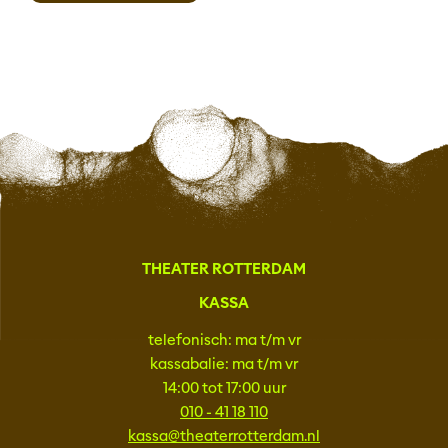
THEATER ROTTERDAM
KASSA
telefonisch: ma t/m vr
kassabalie: ma t/m vr
14:00 tot 17:00 uur
010 - 41 18 110
kassa@theaterrotterdam.nl