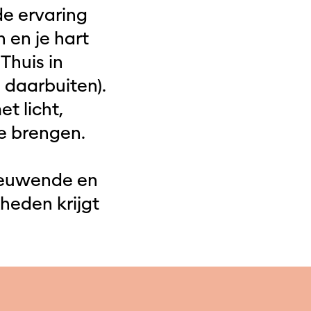
de ervaring
 en je hart
Thuis in
 daarbuiten).
t licht,
te brengen.
nieuwende en
heden krijgt