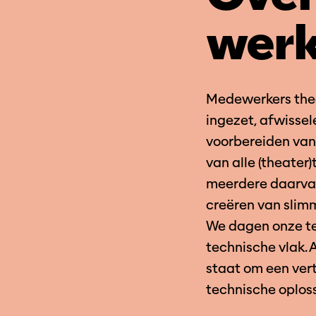
wer
Medewerkers thea
ingezet, afwisse
voorbereiden van 
van alle (theater)
meerdere daarvan
creëren van slimm
We dagen onze tec
technische vlak. 
staat om een ver
technische oplos