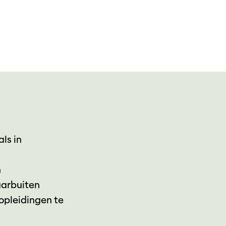
als in
n
aarbuiten
 opleidingen te