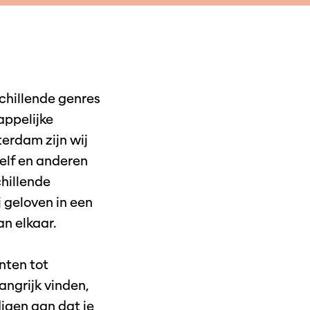
chillende genres
appelijke
terdam zijn wij
zelf en anderen
chillende
 geloven in een
an elkaar.
nten tot
ngrijk vinden,
igen aan dat je