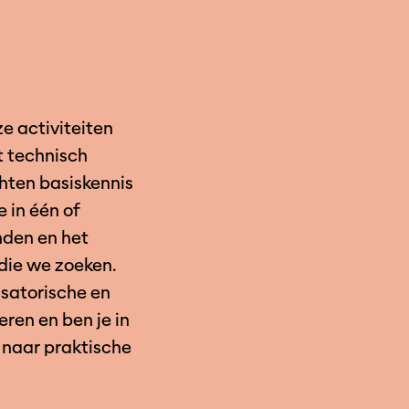
e activiteiten
t technisch
chten basiskennis
e in één of
nden en het
die we zoeken.
isatorische en
ren en ben je in
 naar praktische