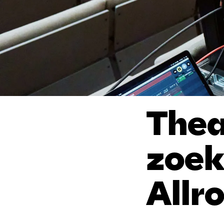
Thea
zoek
Allr