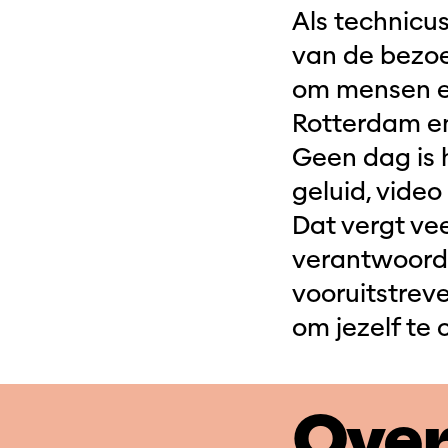
Als technicus
van de bezoek
om mensen ee
Rotterdam en
Geen dag is h
geluid, video
Dat vergt vee
verantwoorde
vooruitstrev
om jezelf te
Over