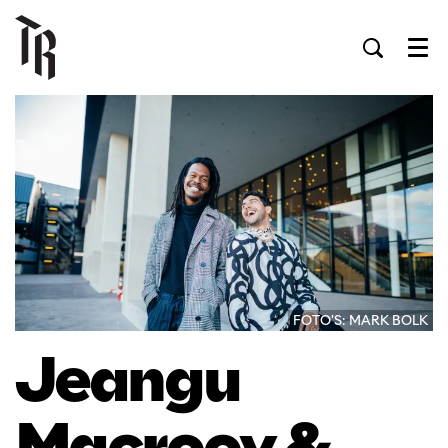
Men
FOTO'S: MARK BOLK
Jeangu
Macrooy &