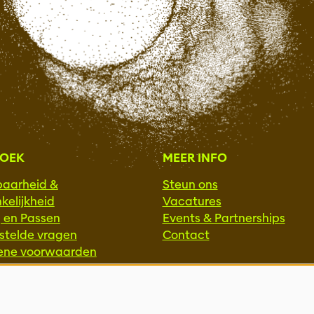
ZOEK
MEER INFO
baarheid &
Steun ons
kelijkheid
Vacatures
g en Passen
Events & Partnerships
stelde vragen
Contact
ene voorwaarden
Privacy
SSIONALS