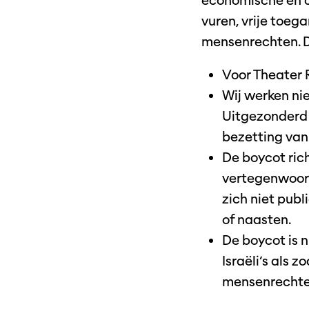
economische en c
vuren, vrije toeg
mensenrechten. D
Voor Theater 
Wij werken nie
Uitgezonderd 
bezetting van
De boycot rich
vertegenwoord
zich niet publ
of naasten.
De boycot is n
Israëli’s als
mensenrechte