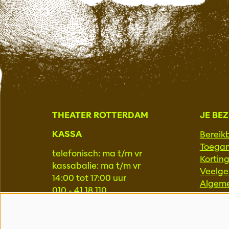
THEATER ROTTERDAM
JE BE
KASSA
Bereik
Toegan
telefonisch: ma t/m vr
Kortin
kassabalie: ma t/m vr
Veelge
14:00 tot 17:00 uur
Algem
010 - 41 18 110
kassa@theaterrotterdam.nl
PROFE