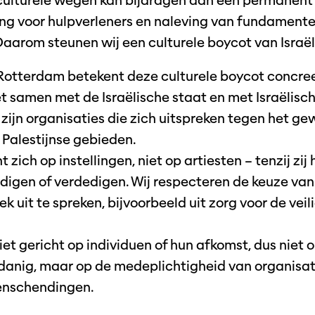
ulturele wegen kan bijdragen aan een permanent 
ang voor hulpverleners en naleving van fundamente
aarom steunen wij een culturele boycot van Israël
Rotterdam betekent deze culturele boycot concree
t samen met de Israëlische staat en met Israëlische
zijn organisaties die zich uitspreken tegen het ge
 Palestijnse gebieden.
t zich op instellingen, niet op artiesten – tenzij zij
igen of verdedigen. Wij respecteren de keuze van
iek uit te spreken, bijvoorbeeld uit zorg voor de vei
iet gericht op individuen of hun afkomst, dus niet 
 zodanig, maar op de medeplichtigheid van organisa
nschendingen.