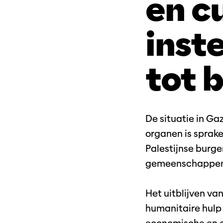
en c
inst
tot 
De situatie in Ga
organen is sprak
Palestijnse burger
gemeenschappen e
Het uitblijven v
humanitaire hulp t