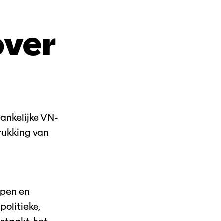
over
hankelijke VN-
rukking van
ppen en
politieke,