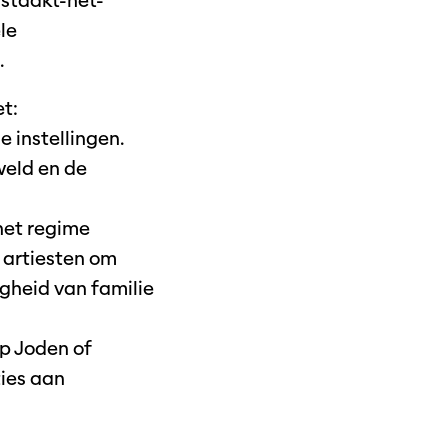
staakt-het-
le
.
t:
 instellingen.
weld en de
 het regime
 artiesten om
ligheid van familie
op Joden of
ties aan