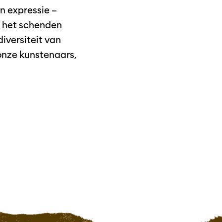
n expressie –
en het schenden
iversiteit van
onze kunstenaars,