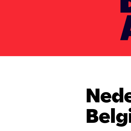
Nede
Belg