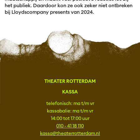
het publiek. Daardoor kon ze ook zeker niet ontbreken
bij Lloydscompany presents van 2024.
THEATER ROTTERDAM
KASSA
telefonisch: ma t/m vr
kassabalie: ma t/m vr
14:00 tot 17:00 uur
010 - 41 18 110
kassa@theaterrotterdam.nl