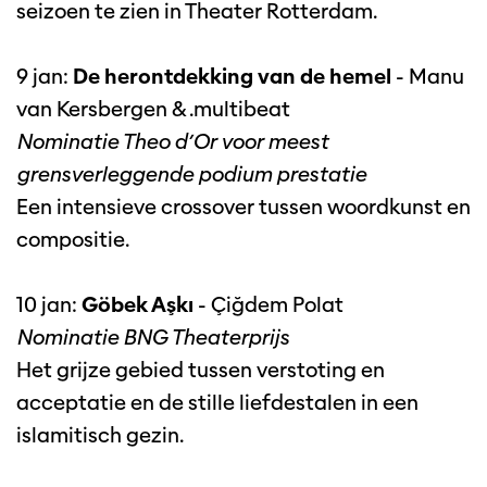
seizoen te zien in Theater Rotterdam.
9 jan:
De herontdekking van de hemel
- Manu
van Kersbergen & .multibeat
Nominatie Theo d’Or voor meest
grensverleggende podium prestatie
Een intensieve crossover tussen woordkunst en
en
Inzoomen
compositie.
10 jan:
Göbek Aşkı
- Çiğdem Polat
Nominatie BNG Theaterprijs
Het grijze gebied tussen verstoting en
acceptatie en de stille liefdestalen in een
islamitisch gezin.