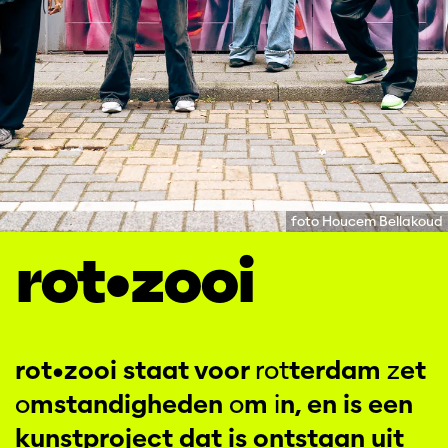
foto Houcem Bellakoud
rot•zooi
rot•zooi staat voor
rot
terdam
z
et
o
mstandigheden
o
m
i
n, en is een
kunstproject dat is ontstaan uit