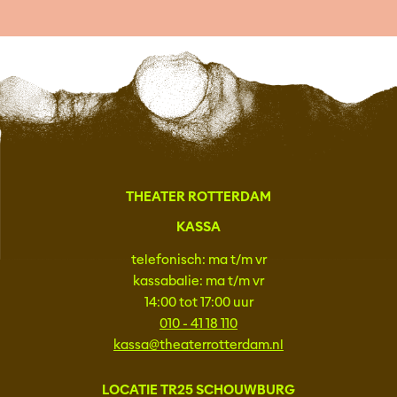
THEATER ROTTERDAM
KASSA
telefonisch: ma t/m vr
kassabalie: ma t/m vr
14:00 tot 17:00 uur
010 - 41 18 110
kassa@theaterrotterdam.nl
LOCATIE TR25 SCHOUWBURG