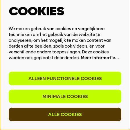
COOKIES
LOCATIE TR8 WILLIAM BOOTHLAAN
William Boothlaan 8
3012 VJ Rotterdam
We maken gebruik van cookies en vergelijkbare
010 – 40 46 888
technieken om het gebruik van de website te
analyseren, om het mogelijk te maken content van
derden af te beelden, zoals ook video’s, en voor
JE BEZOEK
verschillende andere toepassingen. Deze cookies
worden ook geplaatst door derden.
Meer informatie…
Bereikbaarheid & Toegankelijkheid
Korting en Passen
Veelgestelde vragen
ALLEEN FUNCTIONELE COOKIES
Algemene voorwaarden
PROFESSIONALS
MINIMALE COOKIES
Pers
Educatie & Interactie
ALLE COOKIES
Programmeurs
Techniek