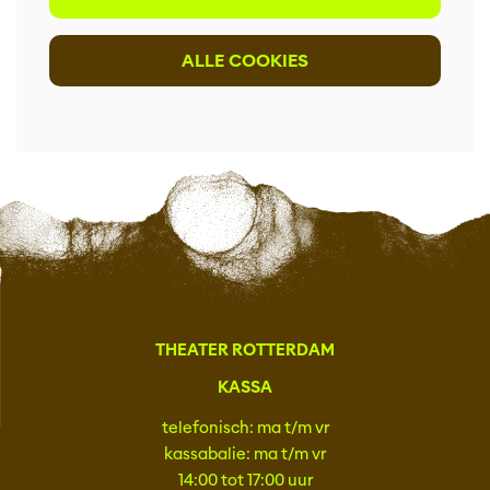
ALLE COOKIES
THEATER ROTTERDAM
KASSA
telefonisch: ma t/m vr
kassabalie: ma t/m vr
14:00 tot 17:00 uur