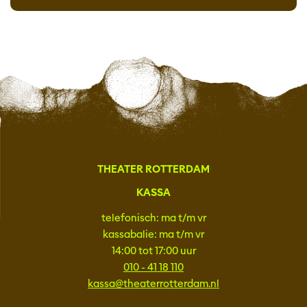
THEATER ROTTERDAM
KASSA
telefonisch: ma t/m vr
kassabalie: ma t/m vr
14:00 tot 17:00 uur
010 - 41 18 110
kassa@theaterrotterdam.nl