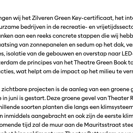
ngen wij het Zilveren Green Key-certificaat, het in
rzame bedrijven in de recreatie- en vrijetijdssect
anken aan een reeks concrete stappen die wij heb
atsing van zonnepanelen en sedum op het dak, ve
es, isolatie van de gebouwen en overstap naar LED-
terdam de principes van het Theatre Green Book to
cties, wat helpt om de impact op het milieu te ve
 zichtbare projecten is de aanleg van een groene 
e in juni is gestart. Deze groene gevel van Theater
hillende soorten planten die langs een klimsystee
n inmiddels aangebracht en ook zijn de eerste kli
komende tijd zal de muur aan de Mauritsstraat ste