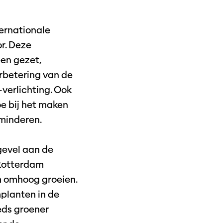
ternationale
or. Deze
ben gezet,
rbetering van de
verlichting. Ook
e bij het maken
rminderen.
gevel aan de
 Rotterdam
m omhoog groeien.
mplanten in de
eds groener