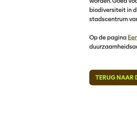
worden. Goed voo
biodiversiteit in
stadscentrum van
Op de pagina
Ee
duurzaamheidsaa
TERUG NAAR 