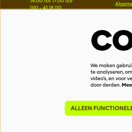
14:00 tot 17:00 uur
Algem
010 - 41 18 110
kassa@theaterrotterdam.nl
PROFE
CO
LOCATIE TR25 SCHOUWBURG
Pers
Educat
Schouwburgplein 25
Progr
3012 CL Rotterdam
Techni
010 - 40 44 111
We maken gebruik
LOCATIE TR8 WILLIAM
te analyseren, om
BOOTHLAAN
video’s, en voor 
door derden.
Mee
William Boothlaan 8
3012 VJ Rotterdam
010 – 40 46 888
ALLEEN FUNCTIONEL