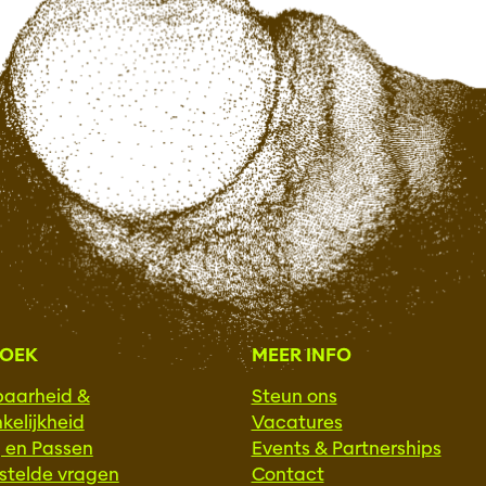
ZOEK
MEER INFO
baarheid &
Steun ons
kelijkheid
Vacatures
g en Passen
Events & Partnerships
stelde vragen
Contact