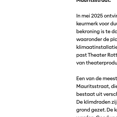
Mauritsstraat.
In mei 2025 ontvi
keurmerk voor duu
bekroning is te d
waaronder de pla
klimaatinstallati
past Theater Rot
van theaterprodu
Een van de meest
Mauritsstraat, di
bestaat uit versc
De klimdraden zij
grond gezet. De 