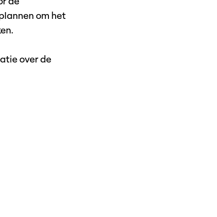
or de
e plannen om het
ken.
atie over de