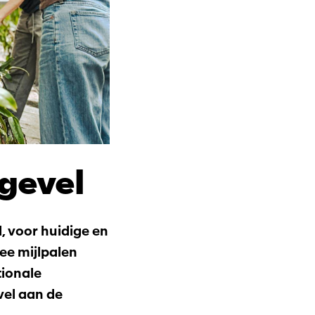
gevel
, voor huidige en
ee mijlpalen
ionale
el aan de