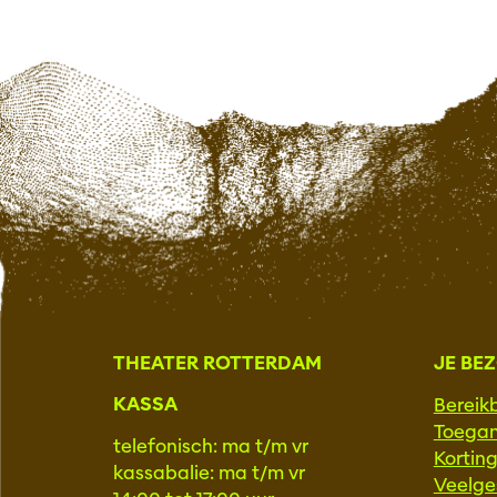
THEATER ROTTERDAM
JE BE
KASSA
Bereik
Toegan
telefonisch: ma t/m vr
Kortin
kassabalie: ma t/m vr
Veelge