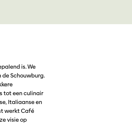
epalend is. We
n de Schouwburg.
kkere
 tot een culinair
se, Italiaanse en
st werkt Café
ze visie op