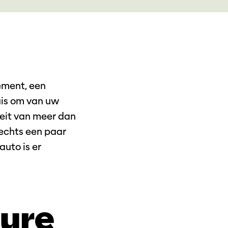
nement, een
uis om van uw
Inzoomen
eit van meer dan
lechts een paar
uto is er
lure