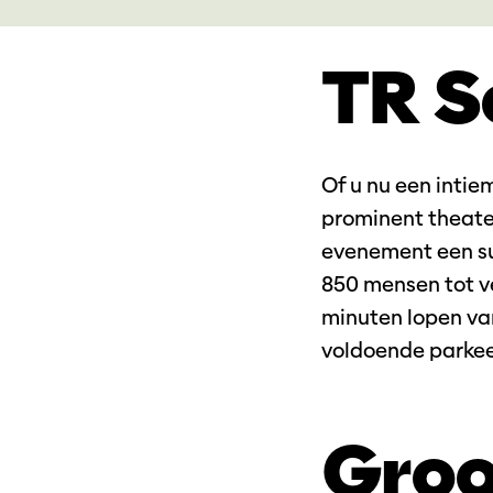
TR 
Of u nu een intie
prominent theate
Inzoomen
evenement een su
850 mensen tot ve
minuten lopen va
voldoende parkee
Groo