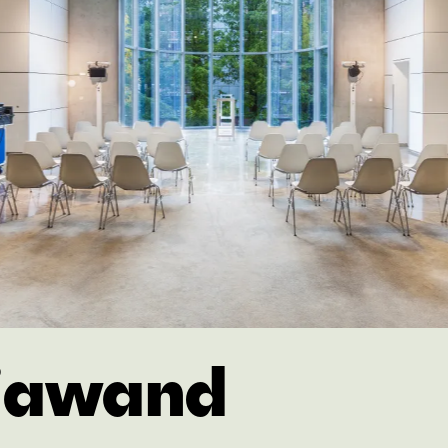
iawand