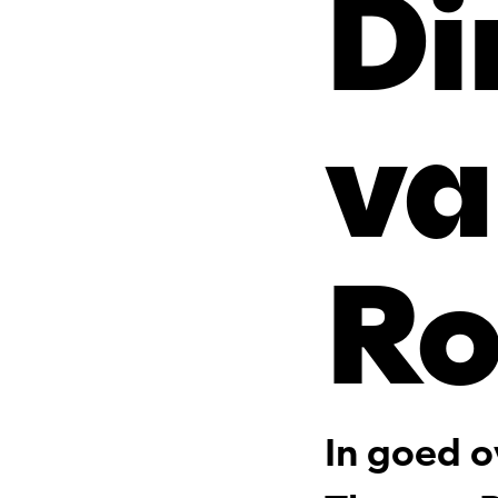
Di
va
Ro
In goed o