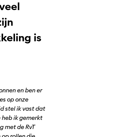
veel
ijn
keling is
gonnen en ben er
es op onze
d stel ik vast dat
n heb ik gemerkt
eg met de RvT
 op rollen die