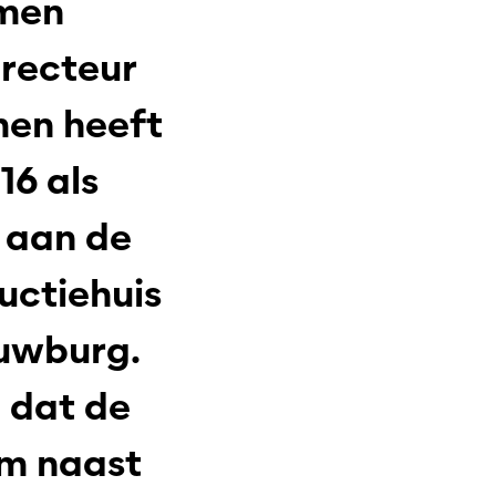
amen
irecteur
men heeft
16 als
 aan de
uctiehuis
uwburg.
 dat de
am naast