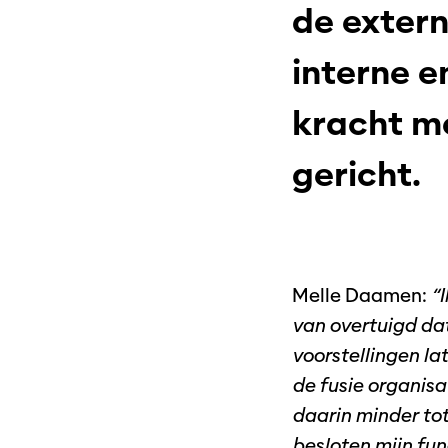
de exter
interne en
kracht me
gericht.
Melle Daamen:
“
van overtuigd da
voorstellingen lat
de fusie organisa
daarin minder tot
besloten mijn func