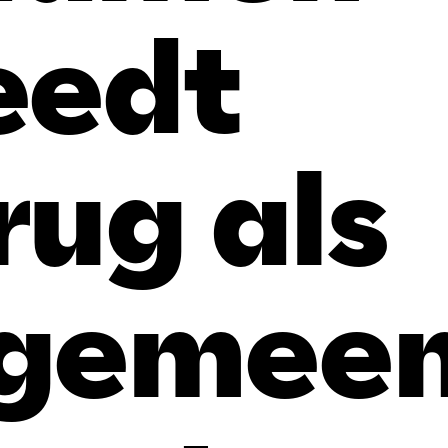
eedt
rug als
lgemee