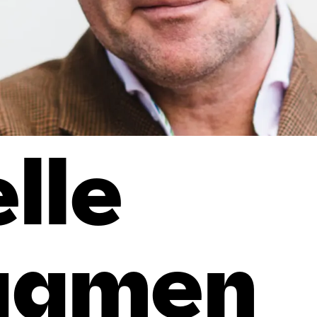
lle
aamen