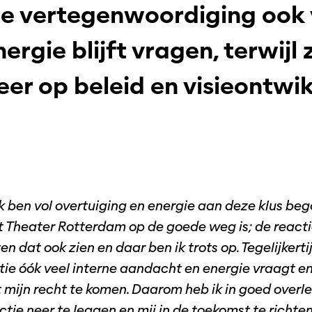
ne vertegenwoordiging ook 
ergie blijft vragen, terwijl z
er op beleid en visieontwik
Ik ben vol overtuiging en energie aan deze klus be
t Theater Rotterdam op de goede weg is; de reacti
en dat ook zien en daar ben ik trots op. Tegelijkertij
tie óók veel interne aandacht en energie vraagt e
 mijn recht te komen. Daarom heb ik in goed overl
tie neer te leggen en mij in de toekomst te richten