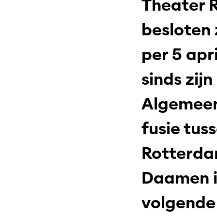
Theater 
besloten 
per 5 apr
sinds zij
Algemeen
fusie tus
Rotterda
Daamen i
volgende