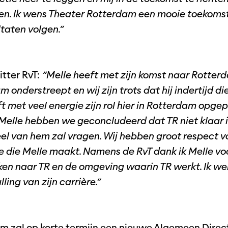
sen. Ik wens Theater Rotterdam een mooie toekomst 
ltaten volgen.”
itter RvT:
“Melle heeft met zijn komst naar Rotterd
 onderstreept en wij zijn trots dat hij indertijd di
t met veel energie zijn rol hier in Rotterdam opge
Melle hebben we geconcludeerd dat TR niet klaar i
el van hem zal vragen. Wij hebben groot respect v
e die Melle maakt. Namens de RvT dank ik Melle voor
ken naar TR en de omgeving waarin TR werkt. Ik we
ling van zijn carrière.”
m zal op korte termijn een nieuwe Algemeen Direct