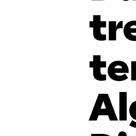
tr
te
A