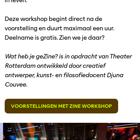
in leven.
Deze workshop begint direct na de
voorstelling en duurt maximaal een uur.
Deelname is gratis. Zien we je daar?
Wat heb je geZine? is in opdracht van Theater
Rotterdam ontwikkeld door creatief
ontwerper, kunst- en filosofiedocent Djuna
Couvee.
VOORSTELLINGEN MET ZINE WORKSHOP
Overslaan