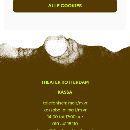
ALLE COOKIES
THEATER ROTTERDAM
KASSA
telefonisch: ma t/m vr
kassabalie: ma t/m vr
14:00 tot 17:00 uur
010 - 41 18 110