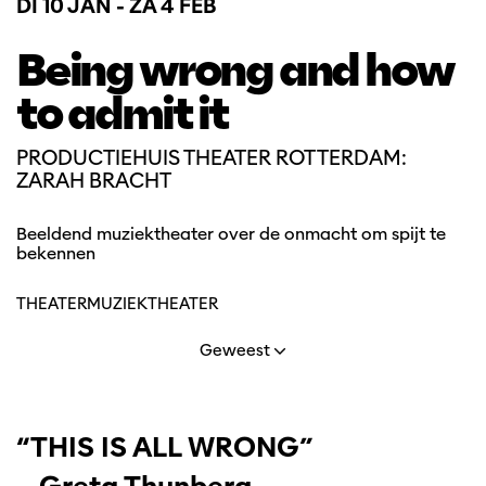
DI 10 JAN
-
ZA 4 FEB
Being wrong and how
to admit it
PRODUCTIEHUIS THEATER ROTTERDAM:
ZARAH BRACHT
Beeldend muziektheater over de onmacht om spijt te
bekennen
THEATER
MUZIEKTHEATER
Geweest
“THIS IS ALL WRONG”