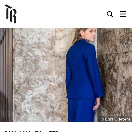
Men
© Bart Grietens