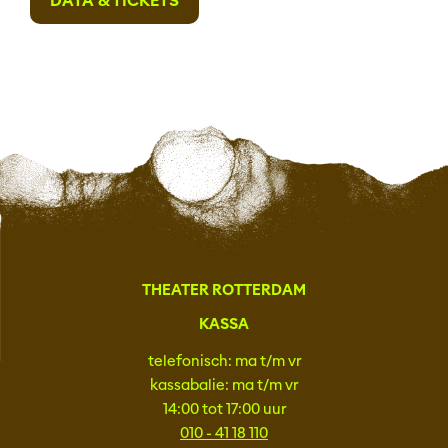
DATA & TICKETS
THEATER ROTTERDAM
KASSA
telefonisch: ma t/m vr
kassabalie: ma t/m vr
14:00 tot 17:00 uur
010 - 41 18 110