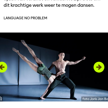
dit krachtige werk weer te mogen dansen.
LANGUAGE NO PROBLEM
Overslaan
foto Joris Jan B