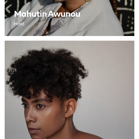
Mahutin Awunou
Host