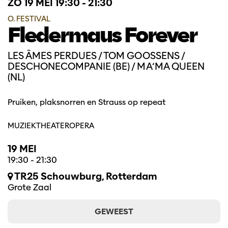
ZO 19 MEI
19:30 - 21:30
O. FESTIVAL
Fledermaus Forever
LES ÂMES PERDUES / TOM GOOSSENS /
DESCHONECOMPANIE (BE) / MA’MA QUEEN
(NL)
Pruiken, plaksnorren en Strauss op repeat
MUZIEKTHEATER
OPERA
19 MEI
19:30
-
21:30
TR25 Schouwburg, Rotterdam
Grote Zaal
GEWEEST