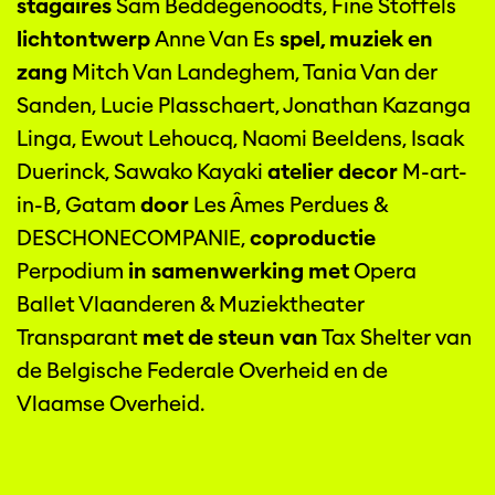
stagaires
Sam Beddegenoodts, Fine Stoffels
lichtontwerp
Anne Van Es
spel, muziek en
zang
Mitch Van Landeghem, Tania Van der
Sanden, Lucie Plasschaert, Jonathan Kazanga
Linga, Ewout Lehoucq, Naomi Beeldens, Isaak
Duerinck, Sawako Kayaki
atelier decor
M-art-
in-B, Gatam
door
Les Âmes Perdues &
DESCHONECOMPANIE,
coproductie
Perpodium
in samenwerking met
Opera
Ballet Vlaanderen & Muziektheater
Transparant
met de steun van
Tax Shelter van
de Belgische Federale Overheid en de
Vlaamse Overheid.