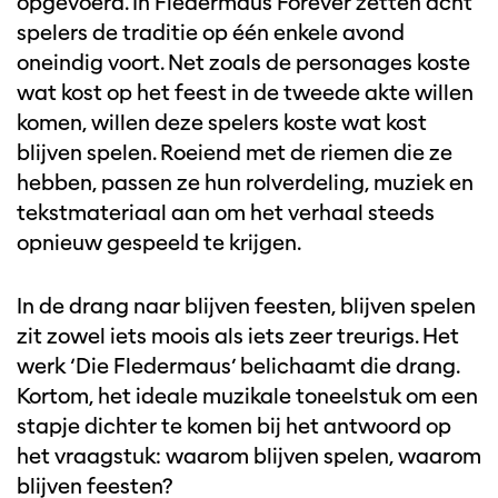
opgevoerd. In Fledermaus Forever zetten acht
spelers de traditie op één enkele avond
oneindig voort. Net zoals de personages koste
wat kost op het feest in de tweede akte willen
komen, willen deze spelers koste wat kost
blijven spelen. Roeiend met de riemen die ze
hebben, passen ze hun rolverdeling, muziek en
tekstmateriaal aan om het verhaal steeds
Inzoomen
opnieuw gespeeld te krijgen.
In de drang naar blijven feesten, blijven spelen
zit zowel iets moois als iets zeer treurigs. Het
werk ‘Die Fledermaus’ belichaamt die drang.
Kortom, het ideale muzikale toneelstuk om een
stapje dichter te komen bij het antwoord op
het vraagstuk: waarom blijven spelen, waarom
blijven feesten?