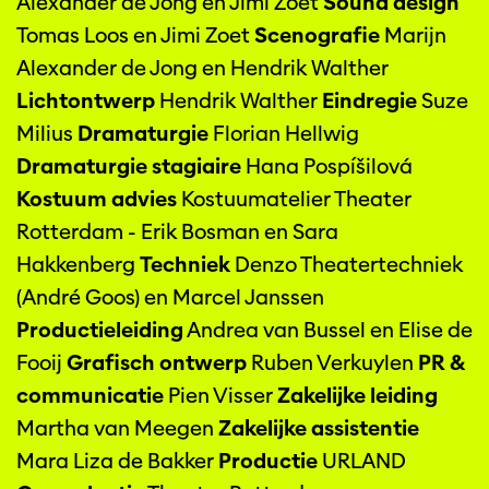
Alexander de Jong en Jimi Zoet
Sound design
Tomas Loos en Jimi Zoet
Scenografie
Marijn
Alexander de Jong en Hendrik Walther
Lichtontwerp
Hendrik Walther
Eindregie
Suze
Milius
Dramaturgie
Florian Hellwig
Dramaturgie stagiaire
Hana Pospíšilová
Kostuum advies
Kostuumatelier Theater
Rotterdam - Erik Bosman en Sara
Hakkenberg
Techniek
Denzo Theatertechniek
(André Goos) en Marcel Janssen
Productieleiding
Andrea van Bussel en Elise de
Fooij
Grafisch ontwerp
Ruben Verkuylen
PR &
communicatie
Pien Visser
Zakelijke leiding
Martha van Meegen
Zakelijke assistentie
Mara Liza de Bakker
Productie
URLAND