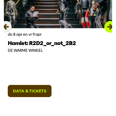
do 8 apr
en
vr 9 apr
Hamlet: R2D2_or_not_2B2
DE WARME WINKEL
DATA & TICKETS