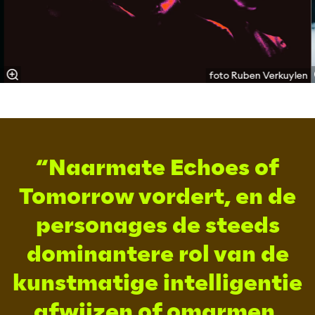
d
foto Ruben Verkuylen
Naarmate Echoes of
Tomorrow vordert, en de
personages de steeds
dominantere rol van de
kunstmatige intelligentie
afwijzen of omarmen,