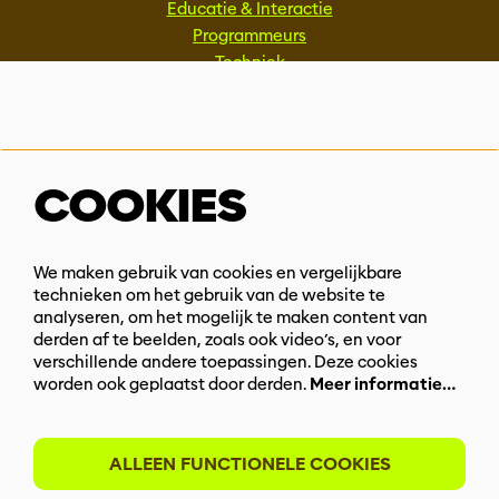
Educatie & Interactie
Programmeurs
Techniek
MEER INFO
Steun ons
COOKIES
COOKIES
Vacatures
Events & Partnerships
Contact
We gebruiken diensten als Youtube en Vimeo
We maken gebruik van cookies en vergelijkbare
voor video's en andere media. Om deze te
Privacy
technieken om het gebruik van de website te
kunnen zien, moet je toestemming geven tot
analyseren, om het mogelijk te maken content van
het plaatsen van cookies.
Meer informatie…
derden af te beelden, zoals ook video’s, en voor
BLIJF OP DE HOOGTE
verschillende andere toepassingen. Deze cookies
worden ook geplaatst door derden.
Meer informatie…
ALLEEN FUNCTIONELE COOKIES
ALLEEN FUNCTIONELE COOKIES
MINIMALE COOKIES
Meld je aan voor onze nieuwsbrief