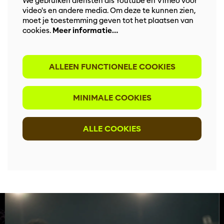
We gebruiken diensten als Youtube en Vimeo voor
video's en andere media. Om deze te kunnen zien,
moet je toestemming geven tot het plaatsen van
cookies.
Meer informatie…
ALLEEN FUNCTIONELE COOKIES
MINIMALE COOKIES
ALLE COOKIES
Overslaan