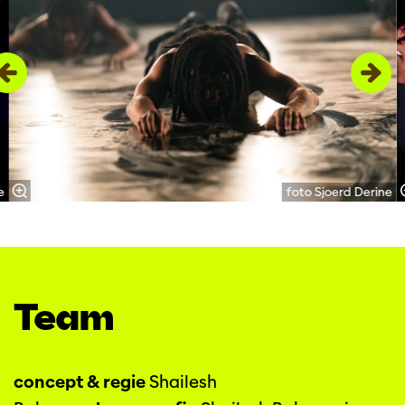
e
foto Sjoerd Derine
Team
concept & regie
Shailesh