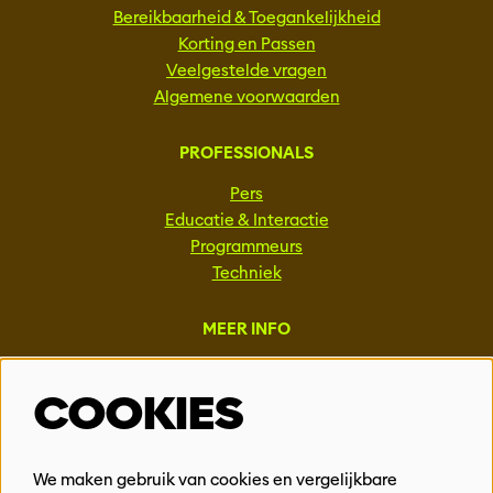
Bereikbaarheid & Toegankelijkheid
Korting en Passen
Veelgestelde vragen
Algemene voorwaarden
PROFESSIONALS
Pers
Educatie & Interactie
Programmeurs
Techniek
MEER INFO
Steun ons
COOKIES
Vacatures
Events & Partnerships
Contact
We maken gebruik van cookies en vergelijkbare