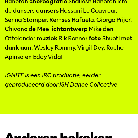
Bahoran
choreografie
Shailesh Bahoran ism
de dansers
dansers
Hassani Le Couvreur,
Senna Stamper, Remses Rafaela, Giorgo Prijor,
Chivano de Mee
lichtontwerp
Mike den
Ottolander
muziek
Rik Ronner
foto
Shueti m
et
dank aan
: Wesley Rommy, Virgil Dey, Roche
Apinsa en Eddy Vidal
IGNITE is een IRC productie, eerder
geproduceerd door ISH Dance Collective
Anderen bekeken