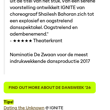
uit de titel van het stuk. Van een serene
voorstelling ontwikkelt IGNITE van
choreograaf Shailesh Bahoran zich tot
een explosief en oogstrelend
dansspektakel. Oogstrelend en
adembenemend."
- ★★★★★ Theaterkrant
Nominatie De Zwaan voor de meest
indrukwekkende dansproductie 2017
FIND OUT MORE ABOUT DE DANSWEEK '26
Tips!
Dating the Unknown
@ IGNITE