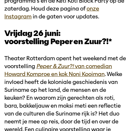
programma’s en dé Keti Koti Block Party op de
zaterdag. Houd deze pagina of
onze
Instagram
in de gaten voor updates.
Vrijdag 26 juni:
voorstelling Peper en Zuur?!*
Theater Rotterdam opent het weekend met de
voorstelling
Peper & Zuur?!
van comedian
Howard Komproe en kok Noni Kooiman
. Welke
invloed heeft de koloniale geschiedenis van
Suriname op het land, de mensen en de
keuken? En waarom zijn gerechten als roti,
bara, bakkeljauw en moksi meti een reflectie
van de culturen die Suriname rijk is? Het duo
neemt je mee op reis, door de tijd en over de
wereld. Een culinaire voorstelling waar je