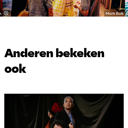
k
Mark Bolk
Anderen bekeken
ook
Overslaan