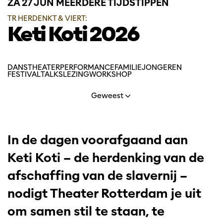
ZA 27 JUN
MEERDERE TIJDSTIPPEN
TR HERDENKT & VIERT:
Keti Koti 2026
DANS
THEATER
PERFORMANCE
FAMILIE
JONGEREN
FESTIVAL
TALKS
LEZING
WORKSHOP
Geweest
In de dagen voorafgaand aan
Keti Koti – de herdenking van de
afschaffing van de slavernij –
nodigt Theater Rotterdam je uit
om samen stil te staan, te