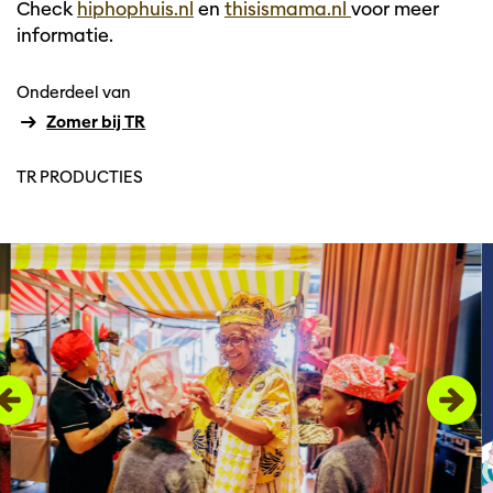
Check
hiphophuis.nl
en
thisismama.nl
voor meer
informatie.
Onderdeel van
Zomer bij TR
TR PRODUCTIES
Overslaan