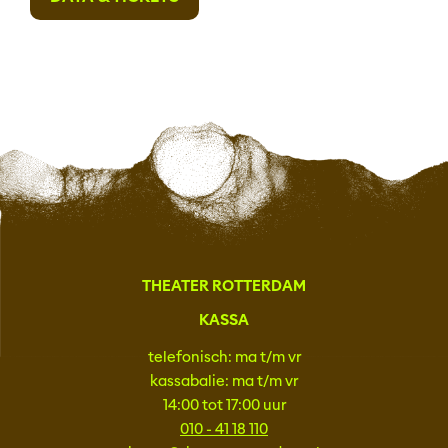
THEATER ROTTERDAM
KASSA
telefonisch: ma t/m vr
kassabalie: ma t/m vr
14:00 tot 17:00 uur
010 - 41 18 110