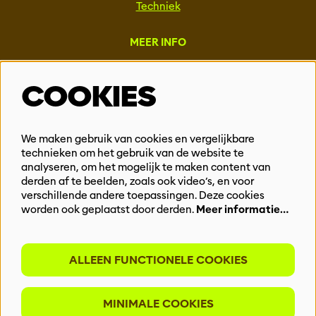
Techniek
MEER INFO
Steun ons
COOKIES
Vacatures
Events & Partnerships
Contact
We maken gebruik van cookies en vergelijkbare
technieken om het gebruik van de website te
Privacy
analyseren, om het mogelijk te maken content van
derden af te beelden, zoals ook video’s, en voor
BLIJF OP DE HOOGTE
verschillende andere toepassingen. Deze cookies
worden ook geplaatst door derden.
Meer informatie…
ALLEEN FUNCTIONELE COOKIES
Meld je aan voor onze nieuwsbrief
MINIMALE COOKIES
INSCHRIJVEN