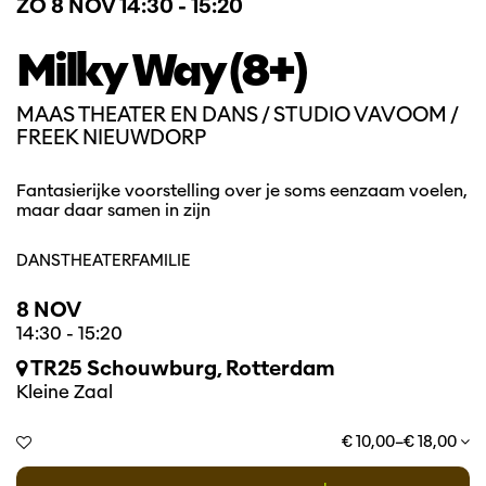
ZO 8 NOV
14:30 - 15:20
Milky Way (8+)
MAAS THEATER EN DANS / STUDIO VAVOOM /
FREEK NIEUWDORP
Fantasierijke voorstelling over je soms eenzaam voelen,
maar daar samen in zijn
DANS
THEATER
FAMILIE
8 NOV
14:30
-
15:20
TR25 Schouwburg, Rotterdam
Kleine Zaal
€ 10,00–€ 18,00