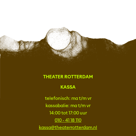
THEATER ROTTERDAM
KASSA
telefonisch: ma t/m vr
kassabalie: ma t/m vr
14:00 tot 17:00 uur
010 - 41 18 110
kassa@theaterrotterdam.nl