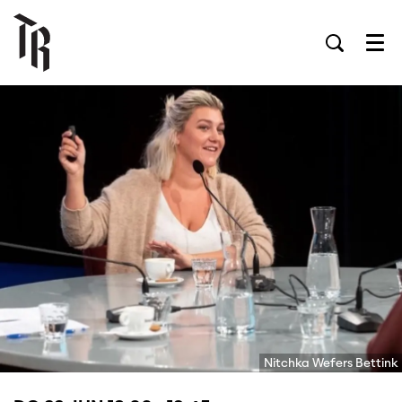
Men
Nitchka Wefers Bettink