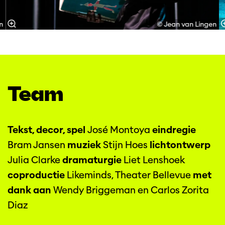
n
© Jean van Lingen
Team
Tekst, decor, spel
José Montoya
eindregie
Bram Jansen
muziek
Stijn Hoes
lichtontwerp
Julia Clarke
dramaturgie
Liet Lenshoek
coproductie
Likeminds, Theater Bellevue
met
dank aan
Wendy Briggeman en Carlos Zorita
Diaz