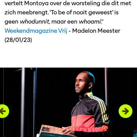
vertelt Montoya over de worsteling die dit met
zich meebrengt. 'To be of nooit geweest' is
geen
whodunnit
, maar een
whoami
."
Weekendmagazine Vrij
- Madelon Meester
(28/01/23)
Overslaan