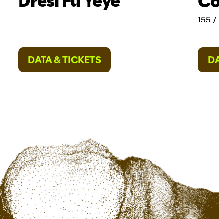
Dresi Fu Yeye
Co
L
155 
DATA & TICKETS
DA