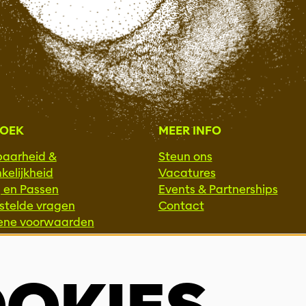
ZOEK
MEER INFO
baarheid &
Steun ons
kelijkheid
Vacatures
g en Passen
Events & Partnerships
stelde vragen
Contact
ene voorwaarden
Privacy
SSIONALS
ie & Interactie