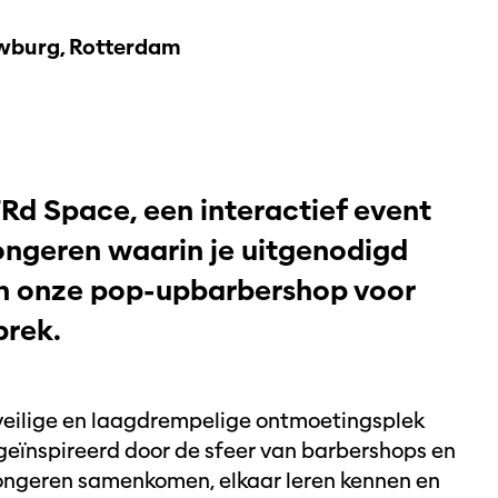
burg, Rotterdam
TRd Space, een interactief event
ongeren waarin je uitgenodigd
Inzoomen
In
in onze pop-upbarbershop voor
prek.
eilige en laagdrempelige ontmoetingsplek
 geïnspireerd door de sfeer van barbershops en
jongeren samenkomen, elkaar leren kennen en