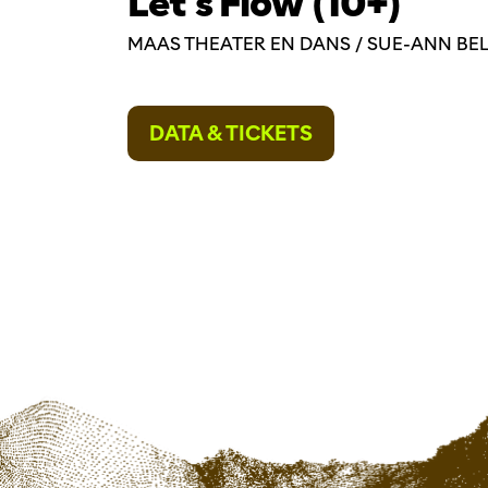
Let’s Flow (10+)
MAAS THEATER EN DANS / SUE-ANN BE
DATA & TICKETS