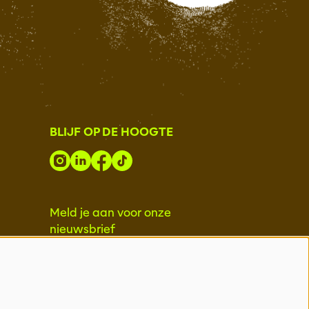
BLIJF OP DE HOOGTE
Meld je aan voor onze
nieuwsbrief
INSCHRIJVEN