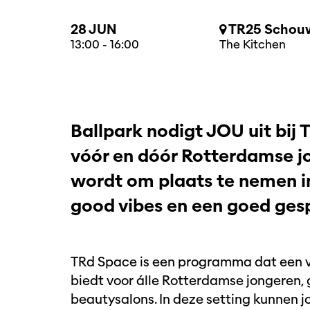
28 JUN
TR25 Schouw
13:00
-
16:00
The Kitchen
Ballpark nodigt JOU uit bij 
vóór en dóór Rotterdamse j
Inzoomen
wordt om plaats te nemen 
good vibes en een goed ges
TRd Space is een programma dat een v
biedt voor álle Rotterdamse jongeren,
beautysalons. In deze setting kunnen 