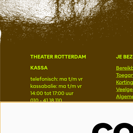
THEATER ROTTERDAM
JE BE
KASSA
Bereik
Toegan
telefonisch: ma t/m vr
Kortin
kassabalie: ma t/m vr
Veelge
14:00 tot 17:00 uur
Algem
010 - 41 18 110
kassa@theaterrotterdam.nl
PROFE
LOCATIE TR25 SCHOUWBURG
Pers
Educat