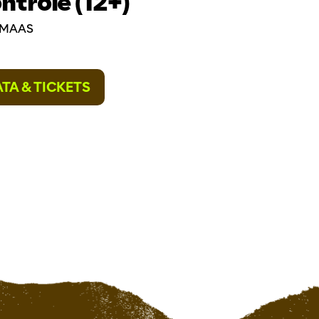
ntrole (12+)
/ MAAS
TA & TICKETS