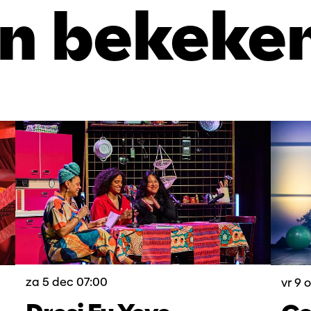
n bekeke
za 5 dec
07:00
vr 9 